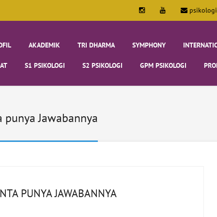
psikolog
OFIL
AKADEMIK
TRI DHARMA
SYMPHONY
INTERNATI
AT
S1 PSIKOLOGI
S2 PSIKOLOGI
GPM PSIKOLOGI
PRO
ta punya Jawabannya
INTA PUNYA JAWABANNYA