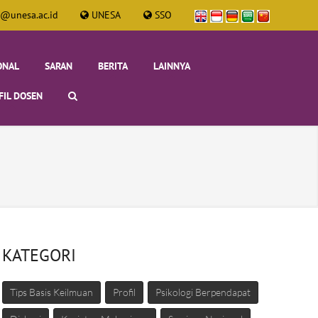
i@unesa.ac.id
UNESA
SSO
ONAL
SARAN
BERITA
LAINNYA
FIL DOSEN
KATEGORI
Tips Basis Keilmuan
Profil
Psikologi Berpendapat