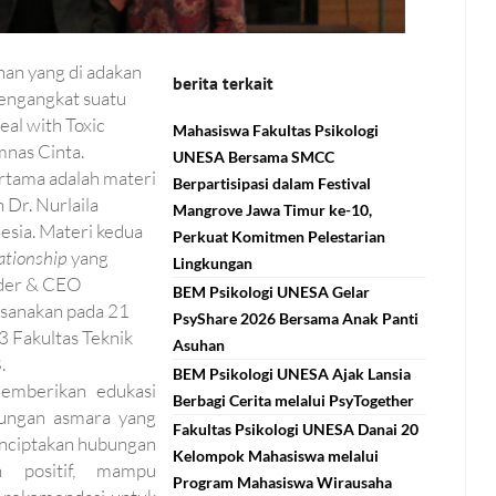
nan yang di adakan
berita terkait
mengangkat suatu
al with Toxic
Mahasiswa Fakultas Psikologi
mnas Cinta.
UNESA Bersama SMCC
ertama adalah materi
Berpartisipasi dalam Festival
 Dr. Nurlaila
Mangrove Jawa Timur ke-10,
nesia. Materi kedua
Perkuat Komitmen Pelestarian
ationship
yang
Lingkungan
nder & CEO
BEM Psikologi UNESA Gelar
aksanakan pada 21
PsyShare 2026 Bersama Anak Panti
 Fakultas Teknik
Asuhan
.
BEM Psikologi UNESA Ajak Lansia
memberikan edukasi
Berbagi Cerita melalui PsyTogether
ungan asmara yang
Fakultas Psikologi UNESA Danai 20
enciptakan hubungan
Kelompok Mahasiswa melalui
 positif, mampu
Program Mahasiswa Wirausaha