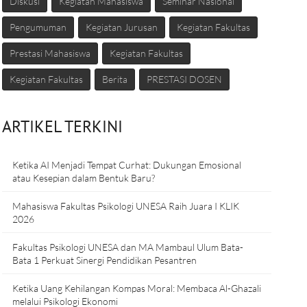
Diskusi
Kegiatan Mahasiswa
Seminar Nasional
Pengumuman
Kegiatan Jurusan
Kegiatan Fakultas
Prestasi Mahasiswa
Kegiatan Fakultas
Kegiatan Fakultas
Berita
PRESTASI DOSEN
ARTIKEL TERKINI
Ketika AI Menjadi Tempat Curhat: Dukungan Emosional
atau Kesepian dalam Bentuk Baru?
Mahasiswa Fakultas Psikologi UNESA Raih Juara I KLIK
2026
Fakultas Psikologi UNESA dan MA Mambaul Ulum Bata-
Bata 1 Perkuat Sinergi Pendidikan Pesantren
Ketika Uang Kehilangan Kompas Moral: Membaca Al-Ghazali
melalui Psikologi Ekonomi