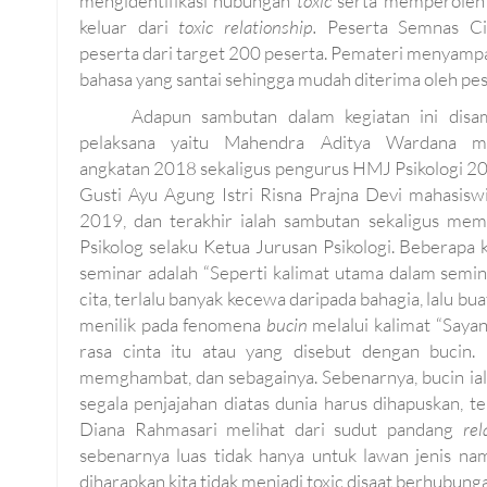
mengidentifikasi hubungan
toxic
serta memperoleh
keluar dari
toxic relationship.
Peserta Semnas C
peserta dari target 200 peserta. Pemateri menyamp
bahasa yang santai sehingga mudah diterima oleh pes
Adapun sambutan dalam kegiatan ini disa
pelaksana yaitu Mahendra Aditya Wardana ma
angkatan 2018 sekaligus pengurus HMJ Psikologi 2019
Gusti Ayu Agung Istri Risna Prajna Devi mahasisw
2019, dan terakhir ialah sambutan sekaligus membu
Psikolog selaku Ketua Jurusan Psikologi. Beberapa
seminar adalah “Seperti kalimat utama dalam semina
cita, terlalu banyak kecewa daripada bahagia, lalu b
menilik pada fenomena
bucin
melalui kalimat “Saya
rasa cinta itu atau yang disebut dengan bucin.
memghambat, dan sebagainya. Sebenarnya, bucin ial
segala penjajahan diatas dunia harus dihapuskan, t
Diana Rahmasari melihat dari sudut pandang
re
sebenarnya luas tidak hanya untuk lawan jenis nam
diharapkan kita tidak menjadi toxic disaat berhubunga