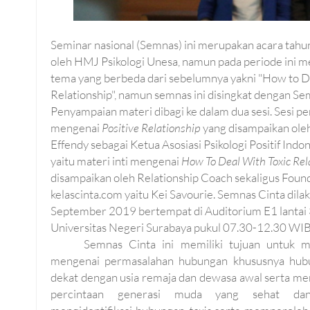
Seminar nasional (Semnas) ini merupakan acara tahu
oleh HMJ Psikologi Unesa, namun pada periode ini 
tema yang berbeda dari sebelumnya yakni "How to De
Relationship", namun semnas ini disingkat dengan Se
Penyampaian materi dibagi ke dalam dua sesi. Sesi p
mengenai
Positive Relationship
yang disampaikan oleh
Effendy sebagai Ketua Asosiasi Psikologi Positif Indo
yaitu materi inti mengenai
How To Deal With Toxic Rel
disampaikan oleh Relationship Coach sekaligus Fou
kelascinta.com yaitu Kei Savourie. Semnas Cinta dil
September 2019 bertempat di Auditorium E1 lantai 3
Universitas Negeri Surabaya pukul 07.30-12.30 WIB
Semnas Cinta ini memiliki tujuan untuk 
mengenai permasalahan hubungan khususnya hub
dekat dengan usia remaja dan dewasa awal serta m
percintaan generasi muda yang sehat dan