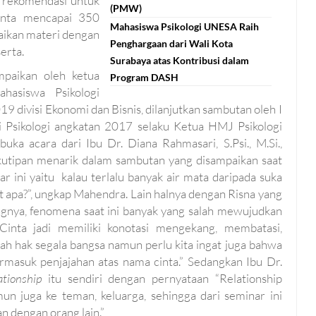
 rekomendasi untuk
(PMW)
inta mencapai 350
Mahasiswa Psikologi UNESA Raih
aikan materi dengan
Penghargaan dari Wali Kota
erta.
Surabaya atas Kontribusi dalam
mpaikan oleh ketua
Program DASH
hasiswa Psikologi
 divisi Ekonomi dan Bisnis, dilanjutkan sambutan oleh I
i Psikologi angkatan 2017 selaku Ketua HMJ Psikologi
ka acara dari Ibu Dr. Diana Rahmasari, S.Psi., M.Si.,
 kutipan menarik dalam sambutan yang disampaikan saat
r ini yaitu
kalau terlalu banyak air mata daripada suka
uat apa?”, ungkap Mahendra. Lain halnya dengan Risna yang
ngnya, fenomena saat ini banyak yang salah mewujudkan
 Cinta jadi memiliki konotasi mengekang, membatasi,
ah hak segala bangsa namun perlu kita ingat juga bahwa
ermasuk penjajahan atas nama cinta.” Sedangkan Ibu Dr.
lationship
itu sendiri dengan pernyataan “Relationship
un juga ke teman, keluarga, sehingga dari seminar ini
n dengan orang lain.”